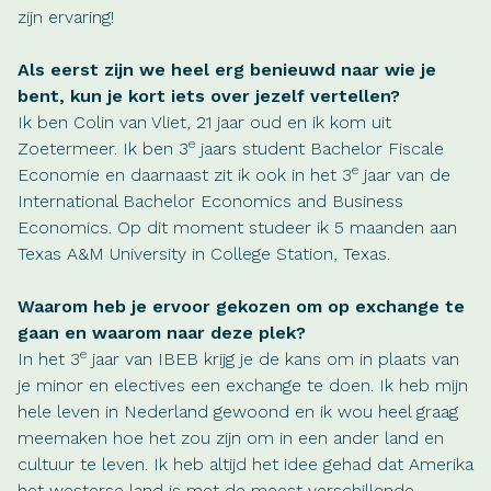
zijn ervaring!
Als eerst zijn we heel erg benieuwd naar wie je
bent, kun je kort iets over jezelf vertellen?
Ik ben Colin van Vliet, 21 jaar oud en ik kom uit
e
Zoetermeer. Ik ben 3
jaars student Bachelor Fiscale
e
Economie en daarnaast zit ik ook in het 3
jaar van de
International Bachelor Economics and Business
Economics. Op dit moment studeer ik 5 maanden aan
Texas A&M University in College Station, Texas.
Waarom heb je ervoor gekozen om op exchange te
gaan en waarom naar deze plek?
e
In het 3
jaar van IBEB krijg je de kans om in plaats van
je minor en electives een exchange te doen. Ik heb mijn
hele leven in Nederland gewoond en ik wou heel graag
meemaken hoe het zou zijn om in een ander land en
cultuur te leven. Ik heb altijd het idee gehad dat Amerika
het westerse land is met de meest verschillende