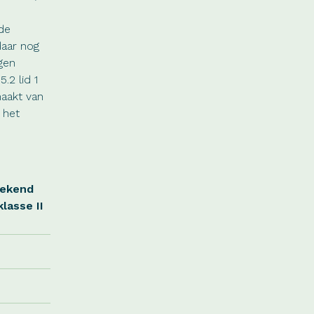
de
daar nog
ogen
.2 lid 1
maakt van
 het
rekend
lasse II