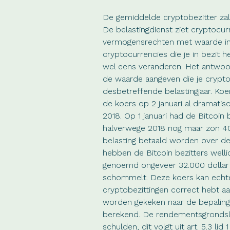
De gemiddelde cryptobezitter zal
De belastingdienst ziet cryptocurr
vermogensrechten met waarde in
cryptocurrencies die je in bezit
wel eens veranderen. Het antwoor
de waarde aangeven die je crypto
desbetreffende belastingjaar. Koe
de koers op 2 januari al dramatis
2018. Op 1 januari had de Bitcoin
halverwege 2018 nog maar zon 40
belasting betaald worden over de
hebben de Bitcoin bezitters welli
genoemd ongeveer 32.000 dollar 
schommelt. Deze koers kan echter i
cryptobezittingen correct hebt a
worden gekeken naar de bepaling
berekend. De rendementsgrondsla
schulden, dit volgt uit art. 5.3 li