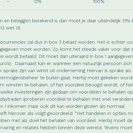
–
0%
100%
en en beleggen berekend is dan moet je daar uiteindelijk 31% 
.13 wet IB.
ocurrencies zal dus in box 3 belast worden. Het is echter o
aangegeven moet worden. Zo komt het steeds vaker voor dat s
ies wordt betaald. Dit moet dan uiteraard in box 1 aangegev
ro’s). Daarnaast kan er wanneer een natuurlijk persoon zich
 sprake zijn van winst uit onderneming Hiervan is sprake als
 vermogensbeheer te buiten gaat. Hierbij moet gekeken word
om winsten te behalen, of het voordeel beoogd wordt, of he
n welke investeringen zijn gedaan om voordelen te behalen o
n daytraden (proberen voordeel te behalen met snel verande
box 1 inkomen maar ook dit kan worden gezien als normaal
ft hierover als volgt geoordeeld: “Het handelen in opties 
bben met als doel het behalen van voordeel. Hierbij moet de
rvaring en relaties hebben binnen deze wereld. Tevens moet 