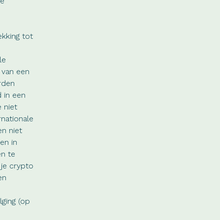
de
kking tot
le
 van een
rden
 in een
 niet
rnationale
n niet
en in
en te
 je crypto
en
lging (op