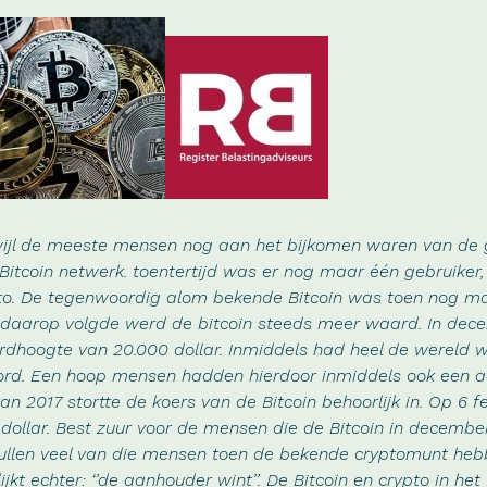
wijl de meeste mensen nog aan het bijkomen waren van de 
 Bitcoin netwerk. toentertijd was er nog maar één gebruiker,
o. De tegenwoordig alom bekende Bitcoin was toen nog m
e daarop volgde werd de bitcoin steeds meer waard. In dec
ordhoogte van 20.000 dollar. Inmiddels had heel de wereld 
oord. Een hoop mensen hadden hierdoor inmiddels ook een a
n 2017 stortte de koers van de Bitcoin behoorlijk in. Op 6 f
 dollar. Best zuur voor de mensen die de Bitcoin in decembe
zullen veel van die mensen toen de bekende cryptomunt he
jkt echter: ‘’de aanhouder wint’’. De Bitcoin en crypto in het