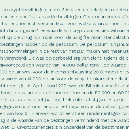
 zijn cryptobezittingen in box 3 (sparen en beleggen) moeten
encies namelijk als overige bezittingen. Cryptocurrencies zijn
 het economisch verkeer. Maar voor welke waarde moet je 
 hebt dan aangeven? De waarde van cryptocurrencies wil namel
d op die vraag is simpel. Voor de aangifte inkomstenbelasti
bezittingen hadden op de peildatum. De peildatum is 1 januar
rsschommelingen in de rest van het jaar maken niet meer uit,
ch veranderd. Dit was bijvoorbeeld erg vervelend tijdens de c
 bijvoorbeeld een waarde van 14.000 dollar terwijl de waarde
00 dollar was. Voor de inkomstenbelasting 2018 moest er e
 waarde van 14.000 dollar. Voor de aangifte inkomstenbelast
cht meer geluk. Op 1 januari 2021 was de Bitcoin namelijk zoa
terwijl de waarde op dit moment tussen de 50.000 en 60.00
n de loop van het jaar nog flink dalen of stijgen. Als je je
angegeven dan moet er voor het bepalen van de belastingdie
en van box 3 . Hiervoor wordt eerst een rendementsgronds
g is de waarde van de bezittingen verminderd met de waar
d 1 wet IB. Cryptocurrencies zijn onderdeel van de bezittingen i