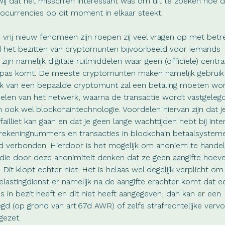
ij dat het misschien interessant was om uit te zoeken hoe 
ocurrencies op dit moment in elkaar steekt.
vrij nieuw fenomeen zijn roepen zij veel vragen op met betre
d het bezitten van cryptomunten bijvoorbeeld voor iemands
zijn namelijk digitale ruilmiddelen waar geen (officiële) centra
te pas komt. De meeste cryptomunten maken namelijk gebruik
rk van een bepaalde cryptomunt zal een betaling moeten wo
len van het netwerk, waarna de transactie wordt vastgelegd
 ook wel blockchaintechnologie. Voordelen hiervan zijn dat je
ailliet kan gaan en dat je geen lange wachttijden hebt bij inte
 rekeningnummers en transacties in blockchain betaalsysteme
eld verbonden. Hierdoor is het mogelijk om anoniem te handel
 die door deze anonimiteit denken dat ze geen aangifte hoev
Dit klopt echter niet. Het is helaas wel degelijk verplicht om
belastingdienst er namelijk na de aangifte erachter komt dat e
s in bezit heeft en dit niet heeft aangegeven, dan kan er een
d (op grond van art.67d AWR) of zelfs strafrechtelijke vervo
gezet.