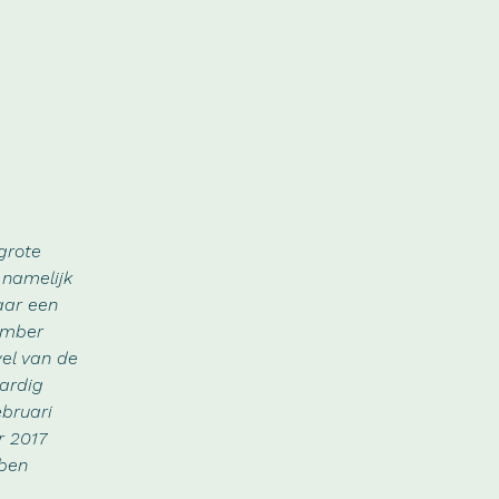
grote
 namelijk
aar een
ember
wel van de
ardig
ebruari
r 2017
bben