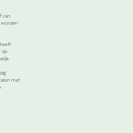
f van
n worden
heeft
n de
elijk
dig
etalen met
e