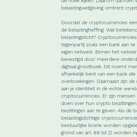
de hoek kijken. Daarom dachten w
belastingwetgeving omtrent crypt
Doordat de cryptocurrencies een 
de belastingheffing. Wat beteken
belastingplicht­? Cryptocurrencies 
tegenpartij zoals een bank aan 
eigen netwerk. Binnen het netwe
bevestigd door meerdere onderde
digitaal grootboek. Dit noemt men
afhankelijk bent van een bank die f
overboekingen. Daarnaast zijn de
aan je identiteit in de echte wer
cryptocurrencies. Er zijn mensen
doen over hun crypto bezittingen. 
bezittingen aan te geven. Als de 
belastingplichtige cryptocurrencie
bestuurlijke boete worden opgeleg
grond van art. 69 lid 2) worden in