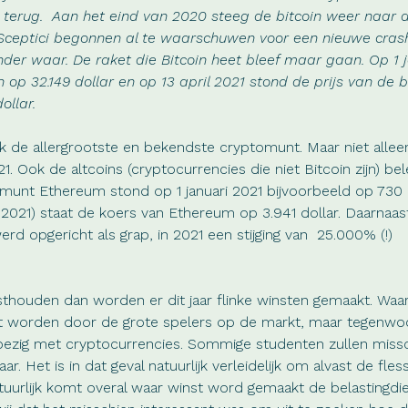
 terug. Aan het eind van 2020 steeg de bitcoin weer naar 
 Sceptici begonnen al te waarschuwen voor een nieuwe crash
nder waar. De raket die Bitcoin heet bleef maar gaan. Op 1 
 op 32.149 dollar en op 13 april 2021 stond de prijs van de b
ollar.
jk de allergrootste en bekendste cryptomunt. Maar niet allee
21. Ook de altcoins (cryptocurrencies die niet Bitcoin zijn) be
 munt Ethereum stond op 1 januari 2021 bijvoorbeeld op 730 
2021) staat de koers van Ethereum op 3.941 dollar. Daarnaas
rd opgericht als grap, in 2021 een stijging van 25.000% (!)
thouden dan worden er dit jaar flinke winsten gemaakt. Waars
kt worden door de grote spelers op de markt, maar tegenwo
bezig met cryptocurrencies. Sommige studenten zullen missc
r. Het is in dat geval natuurlijk verleidelijk om alvast de fles
uurlijk komt overal waar winst word gemaakt de belastingd