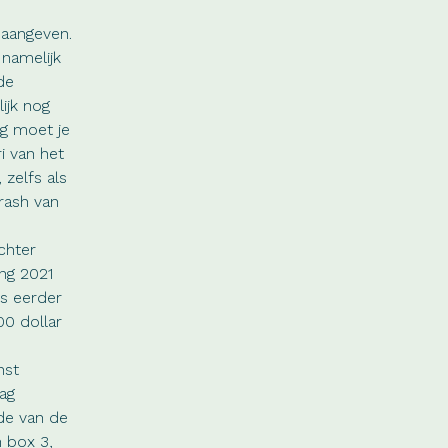
 aangeven.
 namelijk
de
ijk nog
ng moet je
i van het
 zelfs als
rash van
chter
ing 2021
ls eerder
0 dollar
nst
lag
de van de
n box 3,