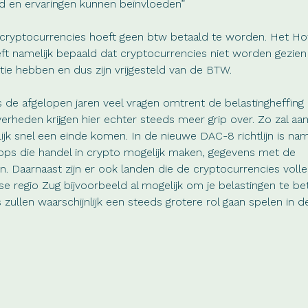
d en ervaringen kunnen beïnvloeden”
cryptocurrencies hoeft geen btw betaald te worden. Het Ho
eft namelijk bepaald dat cryptocurrencies niet worden gezie
tie hebben en dus zijn vrijgesteld van de BTW.
 de afgelopen jaren veel vragen omtrent de belastingheffing 
verheden krijgen hier echter steeds meer grip over. Zo zal aa
jk snel een einde komen. In de nieuwe DAC-8 richtlijn is nam
pps die handel in crypto mogelijk maken, gegevens met de
. Daarnaast zijn er ook landen die de cryptocurrencies volle
e regio Zug bijvoorbeeld al mogelijk om je belastingen te b
zullen waarschijnlijk een steeds grotere rol gaan spelen in d