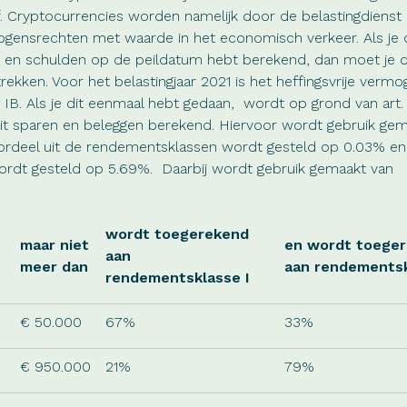
ub f. Cryptocurrencies worden namelijk door de belastingdienst
ogensrechten met waarde in het economisch verkeer. Als je 
en en schulden op de peildatum hebt berekend, dan moet je 
rekken. Voor het belastingjaar 2021 is het heffingsvrije verm
t IB. Als je dit eenmaal hebt gedaan, wordt op grond van art. 5
 uit sparen en beleggen berekend. Hiervoor wordt gebruik ge
rdeel uit de rendementsklassen wordt gesteld op 0.03% en
ordt gesteld op 5.69%. Daarbij wordt gebruik gemaakt van
wordt toegerekend
maar niet
en wordt toege
aan
meer dan
aan rendementsk
rendementsklasse I
€ 50.000
67%
33%
€ 950.000
21%
79%