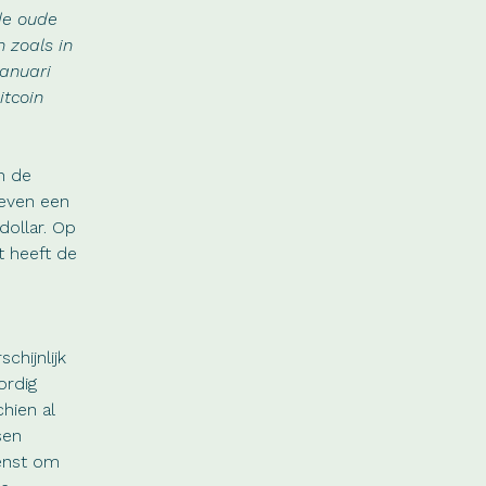
de oude
 zoals in
januari
itcoin
n de
leven een
dollar. Op
t heeft de
chijnlijk
ordig
hien al
sen
ienst om