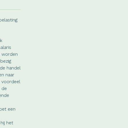
belasting
ok
alaris
en worden
 bezig
 de handel
en naar
t voordeel
p de
rende
moet een
hij het